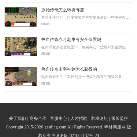
原始传奇怎么转换阵营
各位小伙伴们，想要转换阵营需要先满足一些关键条件。首先兄弟们的等级要达到四转，而且游戏开服时间要超过四十九天。这两个条件是转换阵营的基础，缺一不可。同时还需要准备
08-05
热血传奇赤月老巢有安全位置吗
在赤月老巢这张地图中，确实存在一些相对安全的位置可以利用。这些位置通常在地形的角落或者特定的坐标点附近，需要咱们仔细观察地图布局才能发现。利用好这些安全点位，可以
08-06
热血传奇主宰神剑怎么获得的
热血传奇中的主宰神剑是一把极为稀有的顶级装备，其获取方式主要集中在官方设定的特定活动中。根据历史资料记载，主宰神剑最早出现在2010年左右的热血传奇游戏中，当时官方推出
08-08
关于我们 | 商务合作 | 客服中心 | 人才招聘 | 游戏论坛 | 家长监护
Copyright 2015-2026 gzsiling.com All Rights Reserved. 寺林新服网 版
权所有
鄂ICP备2021007137号-24