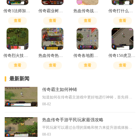
传奇3法师加点技巧
传奇霸业树妖王无伤打法
热血传奇战士所有技能加点
传奇打什么怪爆技能书
查看
查看
查看
查看
传奇烈火技能加点推荐
热血传奇热血传说后期哪个职业厉害
传奇各地图怪物图鉴大全
传奇150虎卫传说怎么升级
查看
查看
查看
查看
最新新闻
传奇霸主如何神铸
知道如何在传奇霸主游戏中更好地进行神铸，首先得了解什么是神铸系统。神铸是提升角色属性的重要途径之一，通过对特定装备部位进行强化，可以显著增加攻击、防御和生命值等属
08-02
热血传奇手游平民玩家最强攻略
平民玩家可以通过合理的策略和努力来提升游戏体验。职业选择是基础，战士以高生命值和物理攻击见长，适合喜欢近战的玩家；法师擅长远程攻击和大范围魔法，适合喜欢控制战局的
08-03