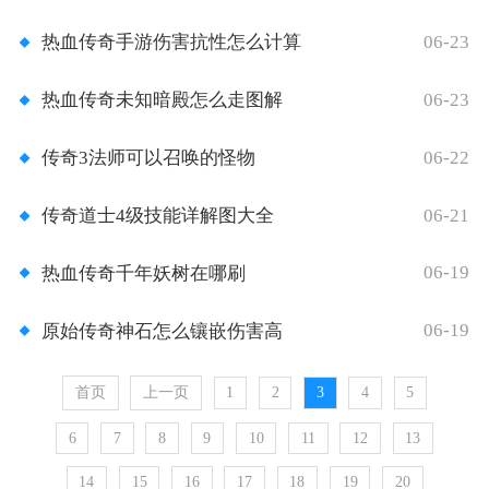
06-23
热血传奇手游伤害抗性怎么计算
06-23
热血传奇未知暗殿怎么走图解
06-22
传奇3法师可以召唤的怪物
06-21
传奇道士4级技能详解图大全
06-19
热血传奇千年妖树在哪刷
06-19
原始传奇神石怎么镶嵌伤害高
首页
上一页
1
2
3
4
5
6
7
8
9
10
11
12
13
14
15
16
17
18
19
20